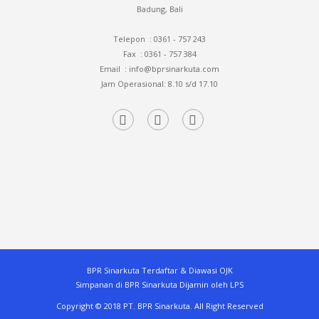
Badung, Bali
Telepon : 0361 - 757 243
Fax
: 0361 - 757 384
Email
: info@bprsinarkuta.com
Jam Operasional: 8.10 s/d 17.10
BPR Sinarkuta Terdaftar & Diawasi OJK
Simpanan di BPR Sinarkuta Dijamin oleh LPS
Copyright © 2018 PT. BPR Sinarkuta. All Right Reserved