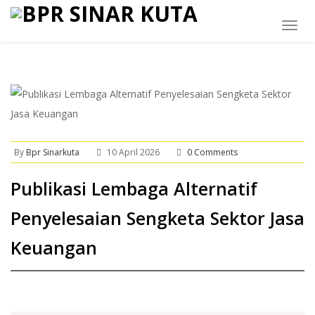
Togg
navig
By
Bpr Sinarkuta
10 April 2026
0 Comments
Publikasi Lembaga Alternatif
Penyelesaian Sengketa Sektor Jasa
Keuangan